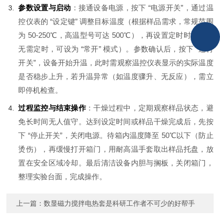
参数设置与启动
：接通设备电源，按下 “电源开关”，通过温
控仪表的 “设定键” 调整目标温度（根据样品需求，常规范围
为 50-250℃，高温型号可达 500℃），再设置定时时间（若
无需定时，可设为 “常开” 模式）。参数确认后，按下 “运行
开关”，设备开始升温，此时需观察温控仪表显示的实际温度
是否稳步上升，若升温异常（如温度骤升、无反应），需立
即停机检查。
过程监控与结束操作
：干燥过程中，定期观察样品状态，避
免长时间无人值守。达到设定时间或样品干燥完成后，先按
下 “停止开关”，关闭电源。待箱内温度降至 50℃以下（防止
烫伤），再缓慢打开箱门，用耐高温手套取出样品托盘，放
置在安全区域冷却。最后清洁设备内胆与搁板，关闭箱门，
整理实验台面，完成操作。
上一篇：
数显磁力搅拌电热套是科研工作者不可少的好帮手