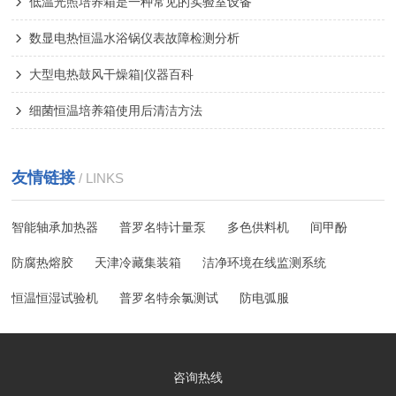
低温光照培养箱是一种常见的实验室设备
数显电热恒温水浴锅仪表故障检测分析
大型电热鼓风干燥箱|仪器百科
细菌恒温培养箱使用后清洁方法
友情链接
/ LINKS
智能轴承加热器
普罗名特计量泵
多色供料机
间甲酚
防腐热熔胶
天津冷藏集装箱
洁净环境在线监测系统
恒温恒湿试验机
普罗名特余氯测试
防电弧服
咨询热线