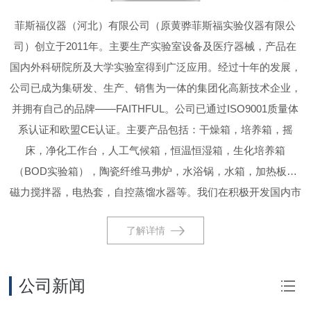
菲斯福仪器（河北）有限公司（原黄骅菲斯福实验仪器有限公
司）创立于2011年。主要生产实验室设备及医疗器械，产品在
国内外科研院所及大学实验室得到广泛应用。经过十年的发展，
公司已成为集研发、生产、销售为一体的集团化高新技术企业，
并拥有自己的品牌——FAITHFUL。公司已通过ISO9001质量体
系认证和欧盟CE认证。主要产品包括：干燥箱，培养箱，摇
床，净化工作台，人工气候箱，恒温恒湿箱，生化培养箱
（BOD实验箱），陶瓷纤维马弗炉，水浴锅，水箱，加热板，
磁力搅拌器，电热套，自控蒸馏水器等。我们在积极开发国内市
场的同时，更致力于国际市场的开拓。目前有一百多个代理商遍
了解详情
布世界各地，包括德国，法国，波兰，俄罗斯，荷兰，土耳其，
日本，韩国，马来西亚，美国，墨西哥，伊拉克等。
公司新闻