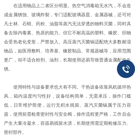
在适用物品上二者区分明显。热空气消毒箱无水汽，不会造
成金属锈蚀、玻璃炸裂，专门适配玻璃器皿、金属器械，还可对
凡士林、石蜡、药粉、油脂等蒸汽无法穿透的物料灭菌，同时具
备去除内毒素、热原的能力。但它不耐高温的塑料、橡胶、织物
会受热老化变形，严禁放入。高压蒸汽灭菌锅适配绝大多数耐湿
物品，如医用敷料、培养基、橡胶制品、常规器械等，应用范围
更广，却不适合粉剂、油剂，长期使用还易导致普通金属配件生
锈。
使用特性与设备要求也大有不同。干热设备依靠风机循环热
风，箱内温度均匀性好，设备结构简单，无需承压，操作门槛
低，日常维护简便，运行无积水残留。蒸汽灭菌锅属于压力容
器，使用前需检查密封性与安全阀，操作流程更严格，工作后会
产生大量冷凝水，容器易残留水渍，长期使用需定期检修压力、
密封部件。