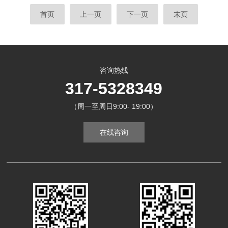
达标，需及时更换送风和排风高效过滤器。-
陶瓷纤维制成的炉膛、热电偶、加热元件和控
首页
上一页
下一页
末页
风速测量与调整：定期(一般每两个月一次)用
制系统组成。炉膛采用陶瓷纤维材料，这种材
风速仪测量工作区的风速，确保其符合技术...
料具有优异的高温耐受性、低热容和低热惯
性，能够加快加热和冷却的速度，同时具有良
好的保温性能。加热元件通常采用电阻丝或电
加热板，提供均匀的高温加热。二、工作原理
咨询热线
陶瓷纤维马弗炉的工作原理基于电阻加热原
317-5328349
理。炉内装有电加热元件，这些元件产生的电
（周一至周日9:00- 19:00）
磁波...
在线咨询