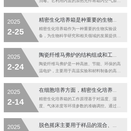
消毒。它利用内置的加热元件将箱内空气加热
至一定温度，通常在100℃以上，甚至可达
200℃或更高。这样的高温环境能够使微生物
精密生化培养箱是种重要的生物实验设备
2025
的蛋白质变性、凝固，从而有效杀灭细菌、病
毒、芽孢等各类微生物，确保消毒效果。不仅
精密生化培养箱作为一种重要的生物实验设
2-25
具有消毒功能，还具备干燥作用。在消毒过程
备，为生物科学研究和相关领域的发展提供了
中，高温空气会使物品表面的水分迅速蒸发，
有力的支持，使用期间需要充分发挥精密生化
保持物品干燥，防止霉菌生长。这对于一些容
培养箱的作用，还需要注意一些使用和维护事
陶瓷纤维马弗炉的结构组成和工作原理介绍
2025
易受潮的物品，如医疗器械、药品、食品原料
项。在使用前，应仔细检查设备的运行状态，
等尤为重要，可以延长物品的保存期限。热空
确保各项参数设置正确。在使用过程中，要定
陶瓷纤维马弗炉是一种高效、节能、环保的高
2-24
气消毒箱的测定步骤：1.准备工作：确保...
期清洁和消毒培养箱，防止微生物污染。同
温电炉，主要用于高温实验和材料制备的高温
时，还要注意避免培养箱受到剧烈震动和碰
处理。以下是对陶瓷纤维马弗炉的结构组成和
撞，以免影响其性能和使用寿命。精密生化培
工作原理的详细介绍：一、结构组成陶瓷纤维
在细胞培养方面，精密生化培养箱的应用尤为广泛
2025
养箱的维护保养方法如下：1.清洁与消毒-定
马弗炉主要由陶瓷纤维制成的炉膛、热电偶、
期清洁：保持生化培养箱内部和外部的清洁，
加热元件和控制系统组成。炉膛采用陶瓷纤维
精密生化培养箱的工作原理基于对温度、湿
2-14
定期清除污垢、灰尘等。清洁时避免使用有刺
材料，这种材料具有优异的高温耐受性、低热
度、气体浓度等环境参数的准确调控。通过传
激性...
容和低热惯性，能够加快加热和冷却的速度，
感器和控制系统，它可以将箱体内的温度波动
同时具有良好的保温性能。加热元件通常采用
控制在极小的范围内，通常精度可以达到
脱色摇床主要用于样品的混合、振荡和脱色等操作
2025
电阻丝或电加热板，提供均匀的高温加热。
±0.1℃甚至更高。同时，还能根据不同的实验