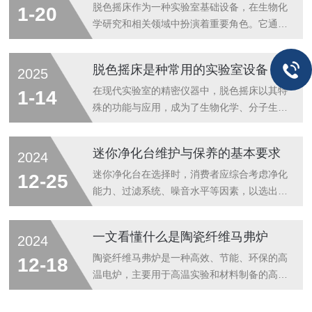
二、工作原理陶瓷纤维马弗炉的工作原理基于
需求，调节相对湿度至适宜水平，为生物样本
脱色摇床作为一种实验室基础设备，在生物化
1-20
电阻加热原理。炉内装有电加热元件，这些元
的生长和发育创造稳定的条件。此外，一些培
学研究和相关领域中扮演着重要角色。它通过
件...
养箱还可以准确地控制氧气、二氧化碳等气体
提供温和且均匀的混合环境，支持了从蛋白质
的浓度，模拟不同的生理环境。在细胞培养方
电泳到细胞培养等多种实验流程。随着技术的
脱色摇床是种常用的实验室设备
2025
面，精密生化培养箱的应用尤为广泛。无论是
不断进步，我们可以期待它在未来的科学研究
原代细胞还是传代细胞，都需要在特定的条件
中发挥更大的作用。脱色摇床是一种实验室设
在现代实验室的精密仪器中，脱色摇床以其特
1-14
下进行培养，以保持其正常的生...
备，主要用于样品的混合、振荡和脱色等操
殊的功能与应用，成为了生物化学、分子生物
作。为了确保其正常运行和延长使用寿命，需
学等领域不可少的工具。它不仅能够提供均匀
要定期进行维护保养。1.清洁：定期进行清
而温和的混合环境，更在蛋白质电泳后的染色
迷你净化台维护与保养的基本要求
2024
洁，以保持设备的整洁。可以使用软布擦拭设
和脱色过程中发挥着至关重要的作用。脱色摇
备表面，避免使用有机溶剂或腐蚀性强的清洁
床是一种实验室常用的设备，主要用于在生物
迷你净化台在选择时，消费者应综合考虑净化
12-25
剂。2.检查紧固件：定期检查紧固件，如螺
化学实验中对样品进行均匀混合，特别是在需
能力、过滤系统、噪音水平等因素，以选出适
丝...
要温和摇动以避免样品损坏的情况下。这种设
合自己的产品。随着技术的不断创新，相信将
备通常包括一个平台，该平台能够在水平或垂
在未来为人们带来更加清新、健康的呼吸体
一文看懂什么是陶瓷纤维马弗炉
2024
直方向上进行低速到高速的振荡。平台的设计
验。迷你净化台的维护保养方法主要包括定期
允许同时放置多个试管、烧瓶或其他容器，从
检查、清洁消毒和更换关键部件：1.定期检
陶瓷纤维马弗炉是一种高效、节能、环保的高
12-18
而实现高效的样品处理。脱色摇床的主要特
查-过滤器检测与更换：每月对空气GX过滤器
温电炉，主要用于高温实验和材料制备的高温
点...
进行检测，并依据使用频率每3至6个月更换
处理。以下是对陶瓷纤维马弗炉的详细介绍：
一次。当风机电压调大时，若工作区风速仍不
一、构造与材料陶瓷纤维马弗炉的结构主要由