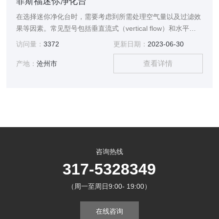
菲斯福迷你净化台
在选择迷你净化台时，需要考虑到所需处理空气量以及过滤效
果等因素。常见型号包括垂直流式（vertical flow）和水平流
式（horizontal flow）两种类型。垂直流式是将进入机器顶部
访问量：
3372
更新日期：
2023-06-30
并经过初级过滤后进行高效HEPA或ULPA过滤器处理后向下排
查看详情
出干燥无菌纯洁风，并形成负压状态；而水平流式则通过侧面
产地：
沧州市
进入机器并从前方排出干燥无菌纯洁风，并形成正压状态。
咨询热线
317-5328349
（周一至周日9:00- 19:00）
在线咨询