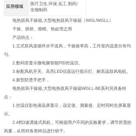
医疗卫生,环保,化工,制药/
应用领域
生物制药
电热鼓风干燥箱,大型电热鼓风干燥箱（WGL/WGLL）
干燥、烘焙、熔蜡、热处理之用
产品特点：
1.立式双风道循环水平送风，干燥效率高，工作室内温度分布均
匀。
2.数码管显示微电脑智能PID控温仪。
3.标配风机开关、高亮LED仪器运行指示灯、耐高温鼓风电机。
4.新型防烫手把手 。
电热鼓风干燥箱,大型电热鼓风干燥箱WGLL-BE系列另具备特
点：
1.控温仪彩色液晶屏显示，设定值、测量值、定时同时在屏幕显
示。
2.4档3速调速式风机，可根据用户不同的实验要求，调节所需的
风量，从而对各类样品进行烘干。