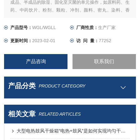
成品、半成品的除湿、固化至灭菌的单元操作，如原料药、生
药、中药饮片、粉剂、颗粒、冲剂、颜料、密丸、染料、香
料、包装瓶、脱水蔬菜、食品、塑料树脂、电器元件、烘漆
等。
产品型号：
WGL/WGLL
厂商性质：
生产厂家
更新时间：
2023-02-01
访 问 量：
77252
产品咨询
联系我们
产品分类
PRODUCT CATEGORY
相关文章
RELATED ARTICLES
大型电热鼓风干燥箱“电热+鼓风”是如何实现均匀干燥的？