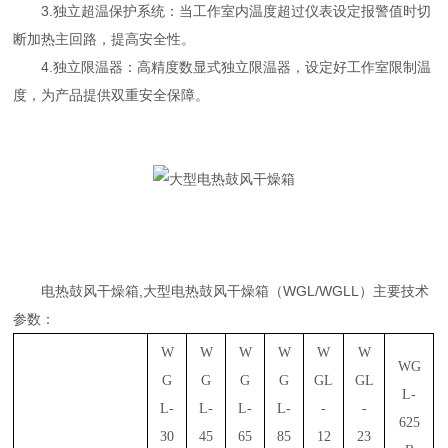
3.独立超温保护系统：当工作室内温度超过仪表设定报警值时切
断加热主回路，提高安全性。
4.独立限温器：高精度数显式独立限温器，设定好工作室限制温
度，为产品提供双重安全保障。
电热鼓风干燥箱,大型电热鼓风干燥箱（WGL/WGLL）主要技术
参数：
W
W
W
W
W
W
WG
G
G
G
G
GL
GL
L-
L-
L-
L-
L-
-
-
625
30
45
65
85
12
23