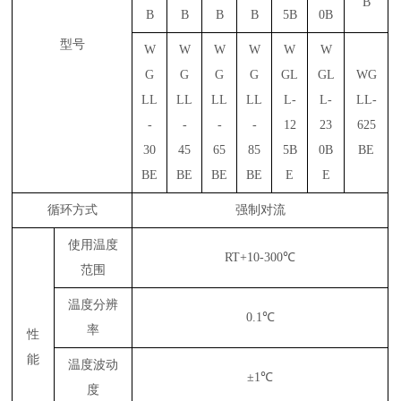
B
B
B
B
B
5B
0B
型号
W
W
W
W
W
W
G
G
G
G
GL
GL
WG
LL
LL
LL
LL
L-
L-
LL-
-
-
-
-
12
23
625
30
45
65
85
5B
0B
BE
BE
BE
BE
BE
E
E
循环方式
强制对流
使用温度
RT+10-300℃
范围
温度分辨
0.1℃
率
性
能
温度波动
±1℃
度