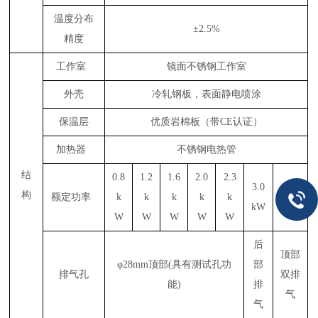
温度分布
±2.5%
精度
工作室
镜面不锈钢工作室
外壳
冷轧钢板，表面静电喷涂
保温层
优质岩棉板（带CE认证）
加热器
不锈钢电热管
结
0.8
1.2
1.6
2.0
2.3
3.0
5.0k
构
额定功率
k
k
k
k
k
kW
W
W
W
W
W
W
后
顶部
φ28mm顶部(具有测试孔功
部
排气孔
双排
能)
排
气
气